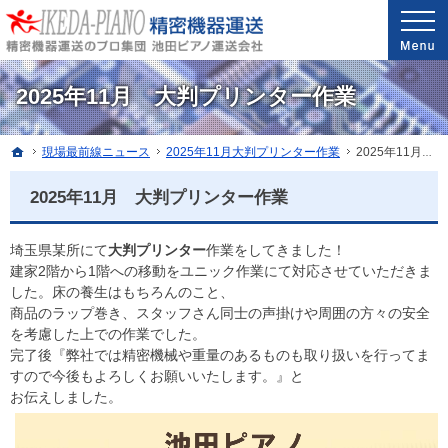
安心と信頼の実績。精密機器・医療機器の運送・配送なら当社へ。
精密機器・医療機器の運送・配送なら世界最高レベルの配送技能を誇る池田ピアノ運送
2025年11月 大判プリンター作業
ホーム
現場最前線ニュース
2025年11月大判プリンター作業
2025年11月 大判プリンター作業
2025年11月 大判プリンター作業
埼玉県某所にて
大判プリンター
作業をしてきました！
建家2階から1階への移動をユニック作業にて対応させていただきま
した。床の養生はもちろんのこと、
商品のラップ巻き、スタッフさん同士の声掛けや周囲の方々の安全
を考慮した上での作業でした。
完了後『弊社では精密機械や重量のあるものも取り扱いを行ってま
すので今後もよろしくお願いいたします。』と
お伝えしました。