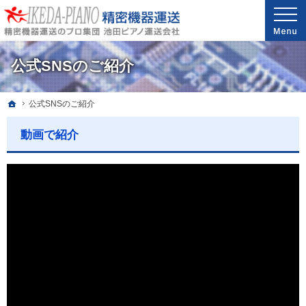
安心と信頼の実績。精密機器・医療機器の運送・配送なら当社へ。
精密機器・医療機器の運送・配送なら世界最高レベルの配送技能を誇る池田ピアノ運送
公式SNSのご紹介
ホーム
公式SNSのご紹介
動画で紹介