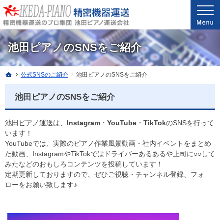
安心と信頼の実績。精密機器・医療機器の運送・配送なら当社へ。
精密機器・医療機器の運送・配送なら世界最高レベルの配送技能を誇る池田ピアノ運送
池田ピアノのSNSをご紹介
ホーム
公式SNSのご紹介
池田ピアノのSNSをご紹介
池田ピアノのSNSをご紹介
池田ピアノ運送は、
Instagram
・
YouTube
・
TikTok
のSNSを行って
います！
YouTubeでは、実際のピアノ作業風景動画・社内イベントをまとめ
た動画、InstagramやTikTokではドライバーあるあるや上司に○○して
みたなどのおもしろコンテンツを投稿しています！
定期更新しておりますので、ぜひご視聴・チャンネル登録、フォ
ローをお願い致します♪