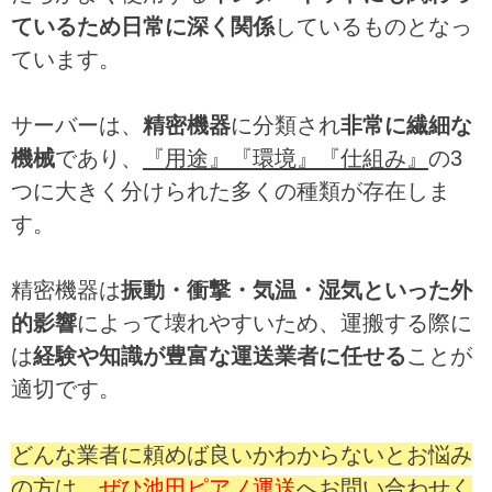
ているため日常に深く関係
しているものとなっ
ています。
サーバーは、
精密機器
に分類され
非常に繊細な
機械
であり、
『用途』『環境』『仕組み』
の3
つに大きく分けられた多くの種類が存在しま
す。
精密機器は
振動・衝撃・気温・湿気といった外
的影響
によって壊れやすいため、運搬する際に
は
経験や知識が豊富な運送業者に任せる
ことが
適切です。
どんな業者に頼めば良いかわからないとお悩み
の方は、
ぜひ池田ピアノ運送
へお問い合わせく