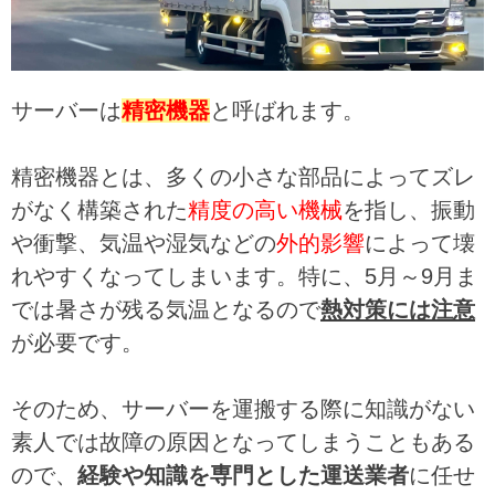
サーバーは
精密機器
と呼ばれます。
精密機器とは、多くの小さな部品によってズレ
がなく構築された
精度の高い機械
を指し、振動
や衝撃、気温や湿気などの
外的影響
によって壊
れやすくなってしまいます。特に、5月～9月ま
では暑さが残る気温となるので
熱対策には注意
が必要です。
そのため、サーバーを運搬する際に知識がない
素人では故障の原因となってしまうこともある
ので、
経験や知識を専門とした運送業者
に任せ