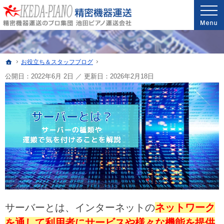
安心と信頼の実績。精密機器・医療機器の運送・配送なら当社へ。
精密機器・医療機器の運送・配送なら世界最高レベルの配送技能を誇る池田ピアノ運送
ホーム
お役立ち＆スタッフブログ
公開日：2022年6月 2日
／
更新日：
2026年2月18日
サーバーとは、インターネットの
ネットワーク
を通して利用者にサービスや様々な機能を提供