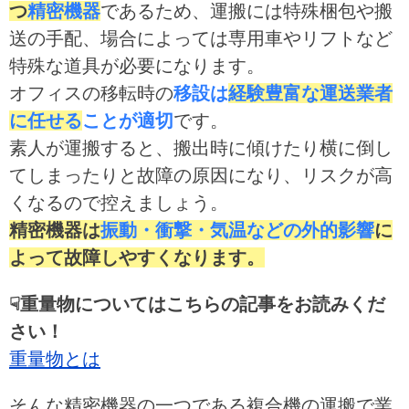
つ
精密機器
であるため、運搬には特殊梱包や搬
送の手配、場合によっては専用車やリフトなど
特殊な道具が必要になります。
オフィスの移転時の
移設は
経験豊富な運送業者
に任せる
ことが適切
です。
素人が運搬すると、搬出時に傾けたり横に倒し
てしまったりと故障の原因になり、リスクが高
くなるので控えましょう。
精密機器は
振動・衝撃・気温などの外的影響
に
よって故障しやすくなります。
☟重量物についてはこちらの記事をお読みくだ
さい！
重量物とは
そんな精密機器の一つである複合機の運搬で業