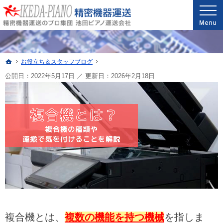
安心と信頼の実績。精密機器・医療機器の運送・配送なら当社へ。
精密機器・医療機器の運送・配送なら世界最高レベルの配送技能を誇る池田ピアノ運送
ホーム
お役立ち＆スタッフブログ
公開日：2022年5月17日
／
更新日：
2026年2月18日
複合機とは、
複数の機能を持つ機械
を指しま