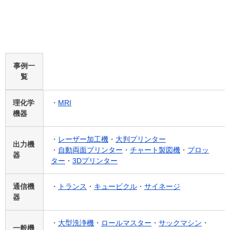
事例一
覧
理化学
・
MRI
機器
・
レーザー加工機
・
大判プリンター
出力機
・
自動両面プリンター
・
チャート製図機
・
プロッ
器
ター
・
3Dプリンター
通信機
・
トランス
・
キュービクル
・
サイネージ
器
・
大型洗浄機
・
ロールマスター
・
サックマシン
・
一般機