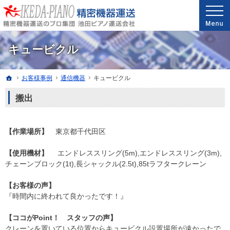
安心と信頼の実績。精密機器・医療機器の運送・配送なら当社へ。
精密機器・医療機器の運送・配送なら世界最高レベルの配送技能を誇る池田ピアノ運送
キュービクル
ホーム
お客様事例
通信機器
キュービクル
搬出
【作業場所】
東京都千代田区
【使用機材】
エンドレススリング(5m),エンドレススリング(3m),
チェーンブロック(1t),長シャックル(2.5t),85tラフタークレーン
【お客様の声】
『時間内に終われて良かったです！』
【ココがPoint！ スタッフの声】
クレーンを置いている位置からキュービクル設置場所が遠かったで