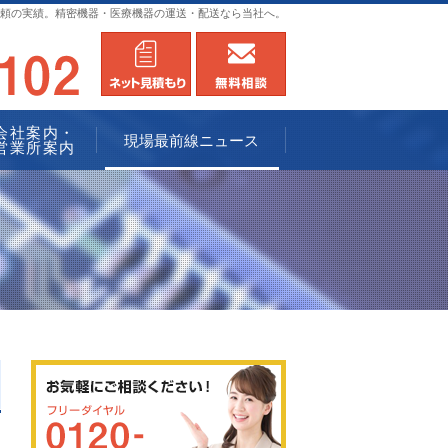
頼の実績。精密機器・医療機器の運送・配送なら当社へ。
0120-936102
メールにてお問合せ
無料相談
会社案内・
現場最前線ニュース
営業所案内
0120-936102
メールにてお問合せ
無料相談