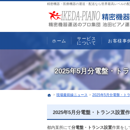
精密機器・医療機器の運送・配送なら世界最高レベルの配
サービス
ホーム
お客様事
について
2025年5月分電盤・ト
ホーム
現場最前線ニュース
2025年5月分電盤・ト
2025年5月分電盤・トランス設置
都内某所にて
分電盤・トランス設置
作業をし