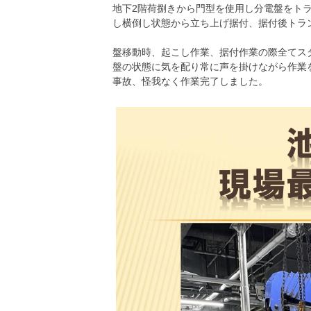
地下2階荷捌きから門型を使用し分電盤をト
し横倒し状態から立ち上げ据付、据付後ト
盤移動時、起こし作業、据付作業の際全てス
盤の状態に気を配り常に声を掛けながら作業
事故、怪我なく作業完了しました。