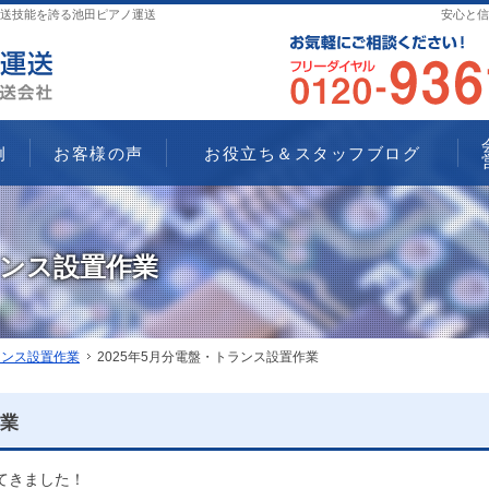
送技能を誇る池田ピアノ運送
安心と信
例
お客様の声
お役立ち＆スタッフブログ
ランス設置作業
ランス設置作業
2025年5月分電盤・トランス設置作業
作業
てきました！