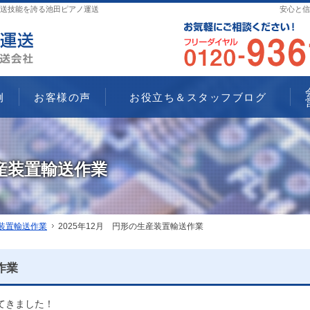
送技能を誇る池田ピアノ運送
安心と信
例
お客様の声
お役立ち＆スタッフブログ
生産装置輸送作業
産装置輸送作業
2025年12月 円形の生産装置輸送作業
作業
てきました！