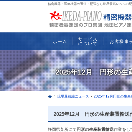
精密機器・医療機器の運送・配送なら世界最高レベルの配
サービス
ホーム
お客様事
について
2025年12月 円形の
ホーム
現場最前線ニュース
2025年12月円形の生
2025年12月 円形の生産装置輸送
静岡県某所にて
円形の生産装置輸送
作業をし