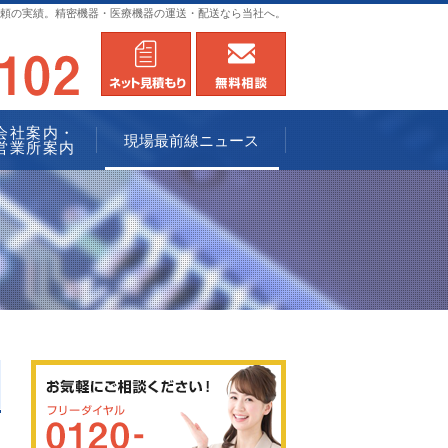
頼の実績。精密機器・医療機器の運送・配送なら当社へ。
0120-936102
メールにてお問合せ
無料相談
会社案内・
現場最前線ニュース
営業所案内
0120-936102
メールにてお問合せ
無料相談