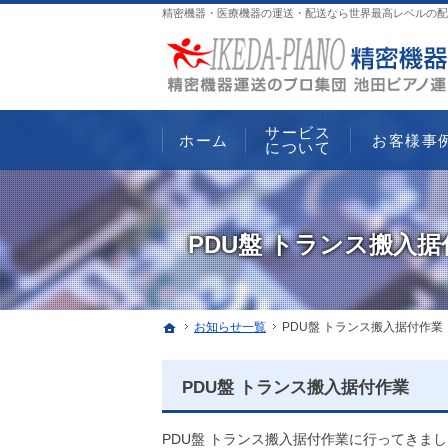
精密機器・医療機器の運送・配送なら世界最高レベルの配
サービス
ホーム
お客様事
について
PDU盤 トランス搬入据
ホーム
お知らせ一覧
PDU盤 トランス搬入据付作業
PDU盤 トランス搬入据付作業
PDU盤 トランス搬入据付作業に行ってきま