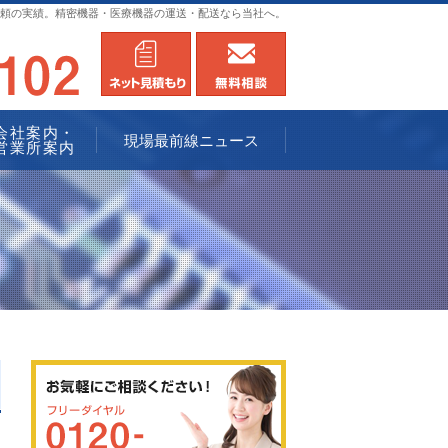
頼の実績。精密機器・医療機器の運送・配送なら当社へ。
0120-936102
メールにてお問合せ
無料相談
会社案内・
現場最前線ニュース
営業所案内
0120-936102
メールにてお問合せ
無料相談