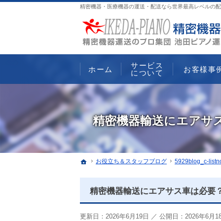
精密機器・医療機器の運送・配送なら世界最高レベルの配
サービス
ホーム
お客様事
について
精密機器輸送にエアサ
ホーム
お役立ち＆スタッフブログ
5929blog_c-listn
精密機器輸送にエアサス車は必要
更新日：
2026年6月19日
／
公開日：2026年6月1