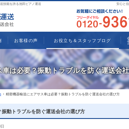
送技能を誇る池田ピアノ運送
安心と信
例
お客様の声
お役立ち＆スタッフブログ
ス車は必要？振動トラブルを防ぐ運送会
o
精密機器輸送にエアサス車は必要？振動トラブルを防ぐ運送会社の選び方
？振動トラブルを防ぐ運送会社の選び方
8日