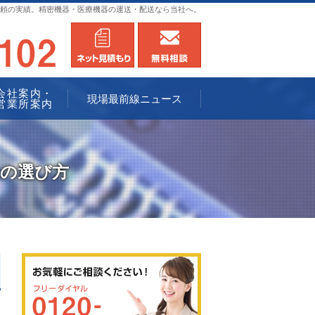
頼の実績。精密機器・医療機器の運送・配送なら当社へ。
0120-936102
メールにてお問合せ
無料相談
会社案内・
現場最前線ニュース
営業所案内
社の選び方
0120-936102
メールにてお問合せ
無料相談