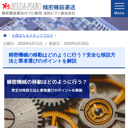
安心と信頼の実績。精密機器・医療機器の運送・配送なら当社へ。
精密機器・医療機器の運送・配送なら世界最高レベルの配送技能を誇る池田ピアノ運送
ホーム
お役立ち＆スタッフブログ
公開日：2026年6月11日
／
更新日：
2026年6月26日
精密機械の移動はどのように行う？安全な移設方
法と業者選びのポイントを解説