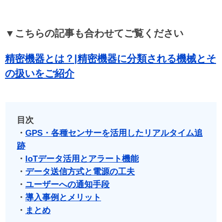
▼こちらの記事も合わせてご覧ください
精密機器とは？|精密機器に分類される機械とそ
の扱いをご紹介
目次
・
GPS・各種センサーを活用したリアルタイム追
跡
・
IoTデータ活用とアラート機能
・
データ送信方式と電源の工夫
・
ユーザーへの通知手段
・
導入事例とメリット
・
まとめ