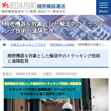
安心と信頼の実績。精密機器・医療機器の運送・配送なら当社へ。
精密機器・医療機器の運送・配送なら世界最高レベルの配送技能を誇る池田ピアノ運送
精密機器を対象とした輸送中のトラッキ
ング技術と遠隔監視
ホーム
お役立ち＆スタッフブログ
5915blog_c-listno
精密機器を対象とした輸送中のトラッキング技術と遠隔監視
精密機器を対象とした輸送中のトラッキング技術
と遠隔監視
更新日：
2026年2月18日
／
公開日：2025年9月24日