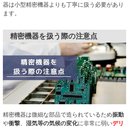
器は小型精密機器よりも丁寧に扱う必要があり
ます。
精密機器を扱う際の注意点
精密機器は微細な部品で造られているため
振動
や
衝撃
、
湿気等の気候の変化
に非常に弱い
デリ