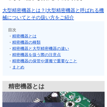
大型精密機器とは？|大型精密機器と呼ばれる機
械についてとその扱い方をご紹介
目次
・
精密機器とは
・
精密機器の種類
・
精密機器と大型精密機器の違い
・
精密機器を扱う際の注意点
・
精密機器の保管や運搬で重要なこと
・
まとめ
精密機器とは