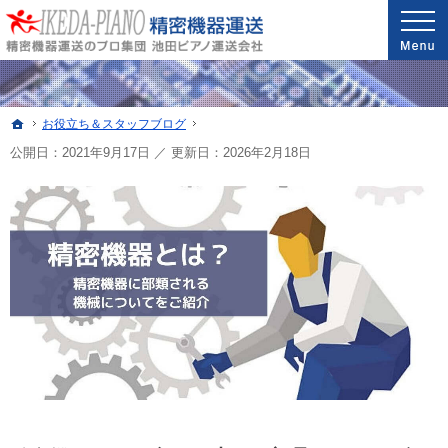
安心と信頼の実績。精密機器・医療機器の運送・配送なら当社へ。
精密機器・医療機器の運送・配送なら世界最高レベルの配送技能を誇る池田ピアノ運送
ホーム
お役立ち＆スタッフブログ
公開日：2021年9月17日
／
更新日：
2026年2月18日