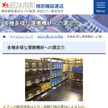
安心と信頼の実績。精密機器・医療機器の運送・配送なら当社へ。
精密機器・医療機器の運送・配送なら世界最高レベルの配送技能を誇る池田ピアノ運送
多種多様な運搬機材への選定力
ホーム
サービス
について
当社が選ばれる理由
多種多様な運搬機材への選定力
多種多様な運搬機材への選定力
ピアノの輸送技術は人力・経験の積み重ねによるもの。