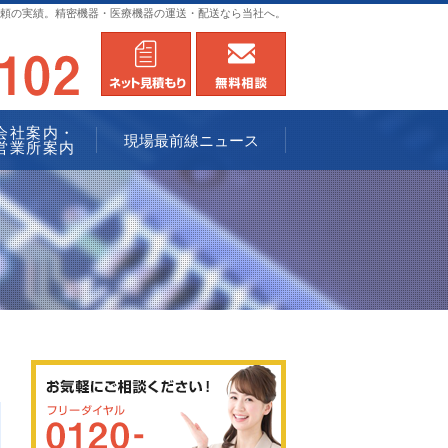
頼の実績。精密機器・医療機器の運送・配送なら当社へ。
0120-936102
メールにてお問合せ
無料相談
会社案内・
現場最前線ニュース
営業所案内
0120-936102
メールにてお問合せ
無料相談