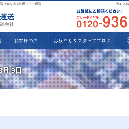
送技能を誇る池田ピアノ運送
安心と信
例
お客様の声
お役立ち＆スタッフブログ
年8月 9日