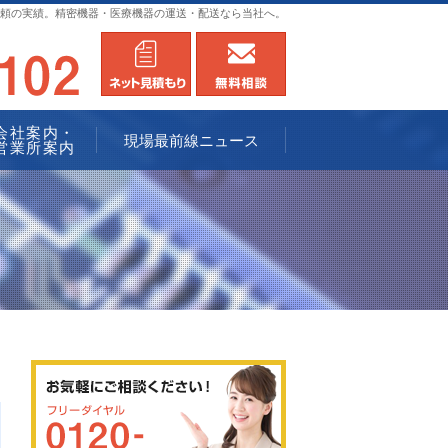
頼の実績。精密機器・医療機器の運送・配送なら当社へ。
0120-936102
メールにてお問合せ
無料相談
会社案内・
現場最前線ニュース
営業所案内
0120-936102
メールにてお問合せ
無料相談